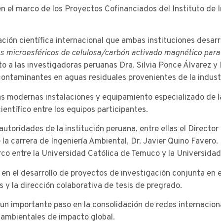
 el marco de los Proyectos Cofinanciados del Instituto de I
ración científica internacional que ambas instituciones desarr
es microesféricos de celulosa/carbón activado magnético para
to a las investigadoras peruanas Dra. Silvia Ponce Álvarez y 
ntaminantes en aguas residuales provenientes de la industri
las modernas instalaciones y equipamiento especializado de 
ntífico entre los equipos participantes.
oridades de la institución peruana, entre ellas el Director 
 de la carrera de Ingeniería Ambiental, Dr. Javier Quino Faver
arco entre la Universidad Católica de Temuco y la Universida
en el desarrollo de proyectos de investigación conjunta en e
y la dirección colaborativa de tesis de pregrado.
 importante paso en la consolidación de redes internaciona
 ambientales de impacto global.