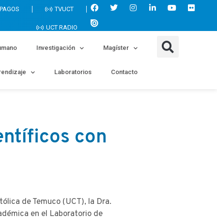
 PAGOS
TVUCT
UCT RADIO
umano
Investigación
Magíster
endizaje
Laboratorios
Contacto
entíficos con
ólica de Temuco (UCT), la Dra.
adémica en el Laboratorio de