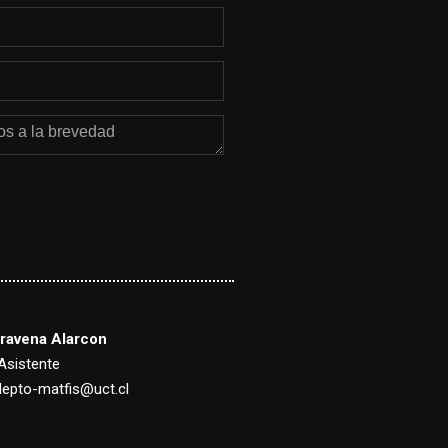
ravena Alarcon
Asistente
depto-matfis@uct.cl