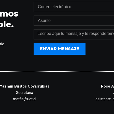
emos
le.
rio
ENVIAR MENSAJE
Yazmin Bustos Covarrubias
Rose A
Secretaria
matfis@uct.cl
asistente-