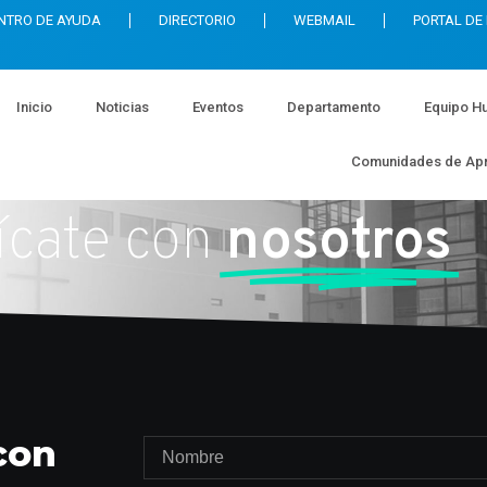
NTRO DE AYUDA
DIRECTORIO
WEBMAIL
PORTAL DE
Inicio
Noticias
Eventos
Departamento
Equipo H
Comunidades de Apr
cate con
nosotros
con