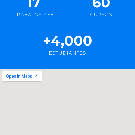
17
60
TRABAJOS AFE
CURSOS
+
4,000
ESTUDIANTES