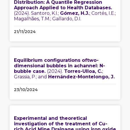
Distribution: A Quantile Regression
Approach Applied to Health Databases.
(2024). Santoro, K.I.;
Gómez, H.J.
; Cortés, I.E.;
Magalhães, T.M.; Gallardo, D.I.
21/11/2024
Equilibrium configurations oftwo-
dimensional bubbles in achannel: N-
bubble case.
(2024).
Torres-Ulloa, C.
;
Grassia, P.; and
Hernández-Montelongo, J.
23/10/2024
Experimental and theoretical
investigation of the treatment of Cu-
rich Acid Mine Drainage using iron oxide