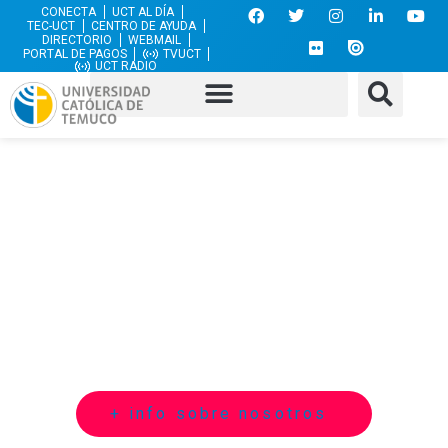
CONECTA
UCT AL DÍA
TEC-UCT
CENTRO DE AYUDA
DIRECTORIO
WEBMAIL
PORTAL DE PAGOS
TVUCT
UCT RADIO
Departamento de Ciencias
Matemáticas y Físicas, más
de 50 años aportando a la
i
n
v
e
s
t
i
g
a
c
i
ó
n
en la zona
Macrosur de Chile.
+ info sobre nosotros