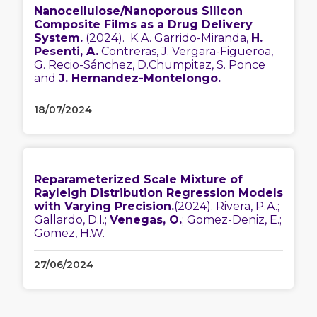
Nanocellulose/Nanoporous Silicon
Composite Films as a Drug Delivery
System.
(2024). K.A. Garrido-Miranda,
H.
Pesenti, A.
Contreras, J. Vergara-Figueroa,
G. Recio-Sánchez, D.Chumpitaz, S. Ponce
and
J. Hernandez-Montelongo.
18/07/2024
Reparameterized Scale Mixture of
Rayleigh Distribution Regression Models
with Varying Precision.
(2024). Rivera, P.A.;
Gallardo, D.I.;
Venegas, O.
; Gomez-Deniz, E.;
Gomez, H.W.
27/06/2024