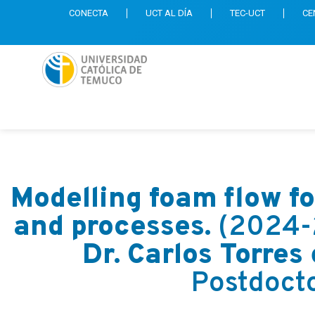
CONECTA
UCT AL DÍA
TEC-UCT
CE
Modelling foam flow fo
and processes.
(2024-2
Dr. Carlos Torres
Postdoct