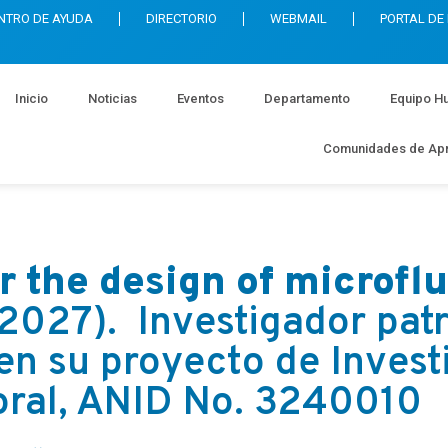
NTRO DE AYUDA
DIRECTORIO
WEBMAIL
PORTAL DE
Inicio
Noticias
Eventos
Departamento
Equipo H
Comunidades de Apr
r the design of microflu
027). Investigador patr
en su proyecto de Invest
oral, ANID No. 3240010