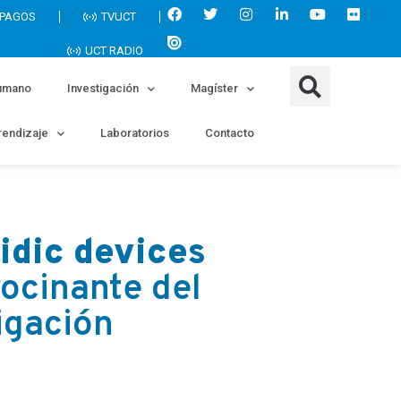
 PAGOS
TVUCT
UCT RADIO
umano
Investigación
Magíster
endizaje
Laboratorios
Contacto
idic devices
ocinante del
igación