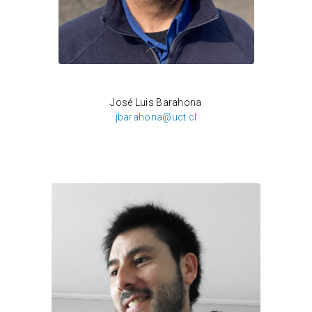
Osvaldo Venegas
José Luis Barahona
jbarahona@uct.cl