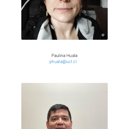
Héctor Gómez
Paulina Huala
phuala@uct.cl