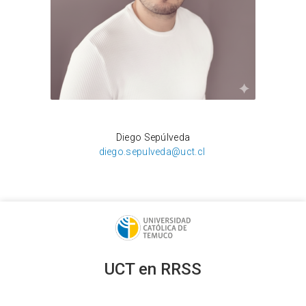
Paulo Zúñiga
Diego Sepúlveda
diego.sepulveda@uct.cl
UCT en RRSS