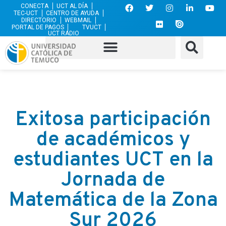
CONECTA
UCT AL DÍA
TEC-UCT
CENTRO DE AYUDA
DIRECTORIO
WEBMAIL
PORTAL DE PAGOS
TVUCT
UCT RADIO
Exitosa participación
de académicos y
estudiantes UCT en la
Jornada de
Matemática de la Zona
Sur 2026