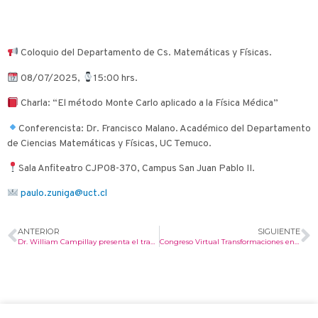
Coloquio del Departamento de Cs. Matemáticas y Físicas.
08/07/2025,
15:00 hrs.
Charla: “El método Monte Carlo aplicado a la Física Médica”
Conferencista: Dr. Francisco Malano. Académico del Departamento
de Ciencias Matemáticas y Físicas, UC Temuco.
Sala Anfiteatro CJP08-370, Campus San Juan Pablo II.
paulo.zuniga@uct.cl
ANTERIOR
SIGUIENTE
Dr. William Campillay presenta el trabajo “Modelo matemático para estudiar el efecto del fósforo en el trigo”
Congreso Virtual Transformaciones en la formación de ingeniería. Desde la innovación a las evidencias.