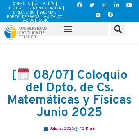
CONECTA
UCT AL DÍA
TEC-UCT
CENTRO DE AYUDA
DIRECTORIO
WEBMAIL
PORTAL DE PAGOS
TVUCT
UCT RADIO
[
08/07] Coloquio
del Dpto. de Cs.
Matemáticas y Físicas
Junio 2025
Julio 2, 2025
12:11 am