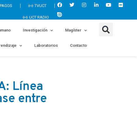
 PAGOS
TVUCT
UCT RADIO
umano
Investigación
Magíster
endizaje
Laboratorios
Contacto
A: Línea
ase entre