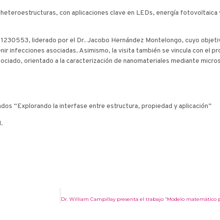
 heteroestructuras, con aplicaciones clave en LEDs, energía fotovoltaica
 1230553, liderado por el Dr. Jacobo Hernández Montelongo, cuyo objetivo
nir infecciones asociadas. Asimismo, la visita también se vincula con el 
ociado, orientado a la caracterización de nanomateriales mediante micros
dos “Explorando la interfase entre estructura, propiedad y aplicación”
.
Dr. William Campillay presenta el trabajo “Modelo matemático para