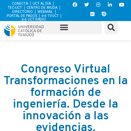
CONECTA
UCT AL DÍA
TEC-UCT
CENTRO DE AYUDA
DIRECTORIO
WEBMAIL
PORTAL DE PAGOS
TVUCT
UCT RADIO
Congreso Virtual
Transformaciones en la
formación de
ingeniería. Desde la
innovación a las
evidencias.