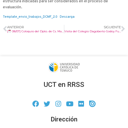
estructura indicadas para ser considerados en el proceso de
evaluación.
Template_envio_trabajos_DCMF_2.0
Descarga
ANTERIOR
SIGUIENTE
[
08/07] Coloquio del Dpto. de Cs. Matemáticas y Físicas Junio 2025
Visita del Colegio Dagoberto Godoy Fuentealba-San Patricio de Vilcún, curso 2° Básico, a los laboratorios Física de la UCT
UCT en RRSS
Dirección