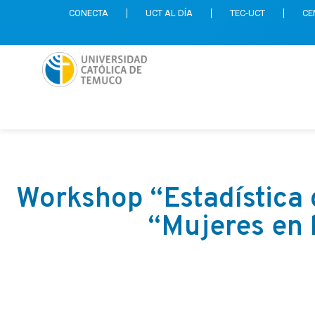
CONECTA
UCT AL DÍA
TEC-UCT
CE
Workshop “Estadística 
“Mujeres en l