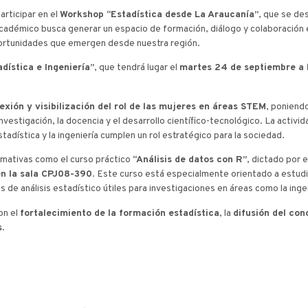
articipar en el
Workshop “Estadística desde La Araucanía”
, que se des
adémico busca generar un espacio de formación, diálogo y colaboración en
oportunidades que emergen desde nuestra región.
dística e Ingeniería”
, que tendrá lugar el
martes 24 de septiembre a l
lexión y visibilización del rol de las mujeres en áreas STEM
, poniendo
vestigación, la docencia y el desarrollo científico-tecnológico. La activi
adística y la ingeniería cumplen un rol estratégico para la sociedad.
mativas como el curso práctico
“Análisis de datos con R”
, dictado por 
en la sala CPJ08-390
. Este curso está especialmente orientado a estud
e análisis estadístico útiles para investigaciones en áreas como la ingenie
on el
fortalecimiento de la formación estadística
, la
difusión del co
s
.