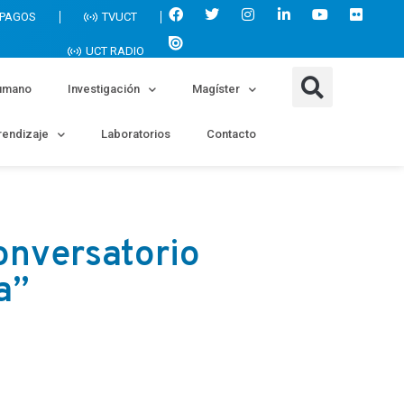
 PAGOS
TVUCT
UCT RADIO
umano
Investigación
Magíster
endizaje
Laboratorios
Contacto
onversatorio
a”