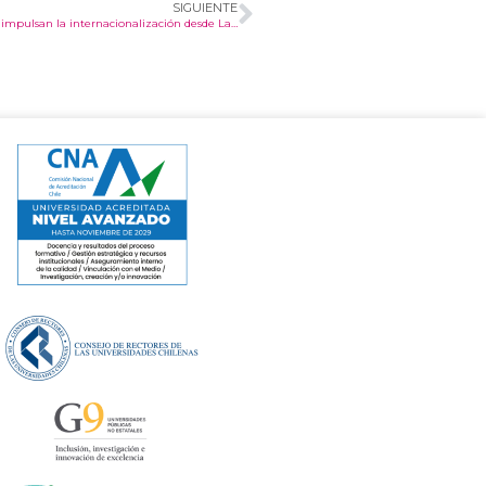
SIGUIENTE
UCT Global Week 2025 inicia con reconocimiento a docentes que impulsan la internacionalización desde La Araucanía