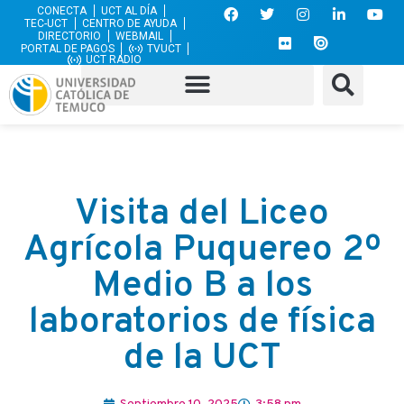
CONECTA
UCT AL DÍA
TEC-UCT
CENTRO DE AYUDA
DIRECTORIO
WEBMAIL
PORTAL DE PAGOS
TVUCT
UCT RADIO
Visita del Liceo
Agrícola Puquereo 2º
Medio B a los
laboratorios de física
de la UCT