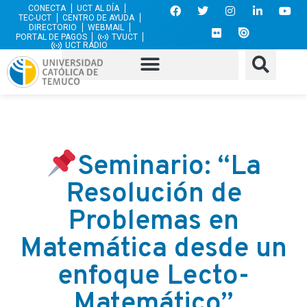
CONECTA
UCT AL DÍA
TEC-UCT
CENTRO DE AYUDA
DIRECTORIO
WEBMAIL
PORTAL DE PAGOS
TVUCT
UCT RADIO
Seminario: “La
Resolución de
Problemas en
Matemática desde un
enfoque Lecto-
Matemático”