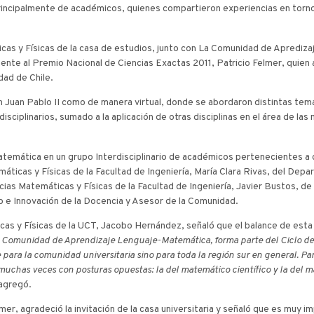
 principalmente de académicos, quienes compartieron experiencias en torno
icas y Físicas de la casa de estudios, junto con La Comunidad de Apredi
ente al Premio Nacional de Ciencias Exactas 2011, Patricio Felmer, quien
dad de Chile.
 Juan Pablo II como de manera virtual, donde se abordaron distintas temáti
sciplinarios, sumado a la aplicación de otras disciplinas en el área de la
temática en un grupo Interdisciplinario de académicos pertenecientes a 
ticas y Físicas de la Facultad de Ingeniería, María Clara Rivas, del Dep
ias Matemáticas y Físicas de la Facultad de Ingeniería, Javier Bustos, d
o e Innovación de la Docencia y Asesor de la Comunidad.
icas y Físicas de la UCT, Jacobo Hernández, señaló que el balance de esta
e la Comunidad de Aprendizaje Lenguaje-Matemática, forma parte del Ciclo de
para la comunidad universitaria sino para toda la región sur en general. Para
, muchas veces con posturas opuestas: la del matemático científico y la del
agregó.
mer, agradeció la invitación de la casa universitaria y señaló que es muy 