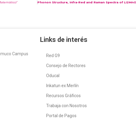
Matemático”
Phonon Structure, Infra-Red and Raman Spectra of Li2MnO3 
Links de interés
Temuco Campus
Red G9
Consejo de Rectores
Oducal
Inkatun ex Merlín
Recursos Gráficos
Trabaja con Nosotros
Portal de Pagos