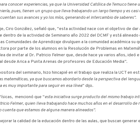
ara conocer experiencias, ya que la Universidad Católica de Temuco tiene un
ría, pues, tienen un grupo que lleva trabajando un largo tiempo y es casi ú
e cuentan sus avances y yo los míos, generando el intercambio de saberes”.
e, Ciro González, señaló que, “esta actividad nace con el objetivo de dar 
ce dentro de la actividad de Seminario año 2022 del DCMF y está alineado 
tintas Comunidades de Aprendizaje divulguen a la comunidad académica su
ectora por parte de los alumnos en la Resolución de Problemas en Matemá
idea de invitar al Dr. Patricio Felmer que, desde hace ya varios años, ide
nal desde Arica a Punta Arenas de profesores de Educación Media”.
sitora del seminario, hizo hincapié en el trabajo que realiza la UCT en est
las matemáticas, ya que buscamos abordarlo desde la perspectiva del lengua
a es muy importante para seguir en esa línea
” dijo.
Físicas, mencionó que “
esta iniciativa surge producto del mismo trabajo in
tricio Felmer, quien lleva trabajando hace muchos años en el desarrollo de 
do cuenta que estamos de alguna manera alineados”.
jorar la calidad de la educación dentro de las aulas, que buscan generar 