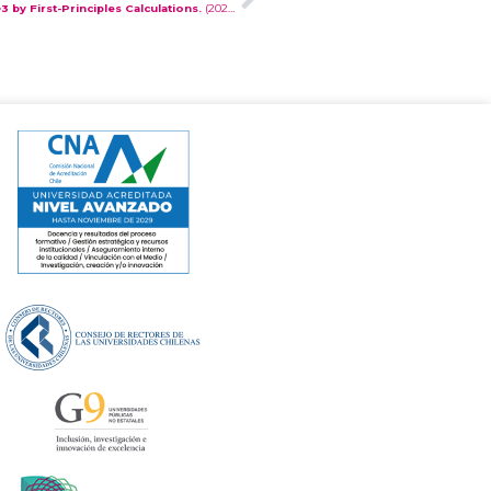
by First-Principles Calculations.
(2022). Pulido, R.; Naceas, N.; Martin-Palma, R.; Agulló-Rueda, F.; Ferró, V.;