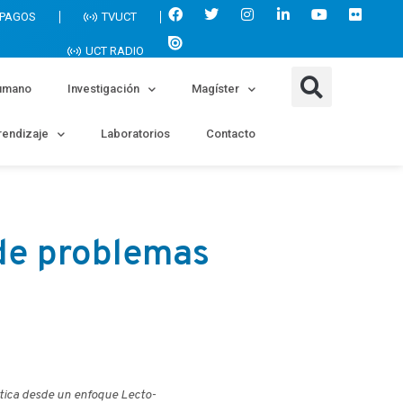
 PAGOS
TVUCT
UCT RADIO
umano
Investigación
Magíster
endizaje
Laboratorios
Contacto
 de problemas
tica desde un enfoque Lecto-