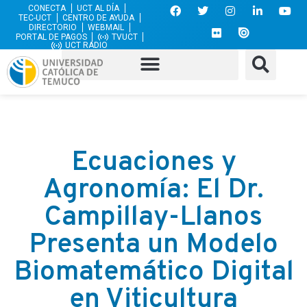
CONECTA
UCT AL DÍA
TEC-UCT
CENTRO DE AYUDA
DIRECTORIO
WEBMAIL
PORTAL DE PAGOS
TVUCT
UCT RADIO
Ecuaciones y
Agronomía: El Dr.
Campillay-Llanos
Presenta un Modelo
Biomatemático Digital
en Viticultura