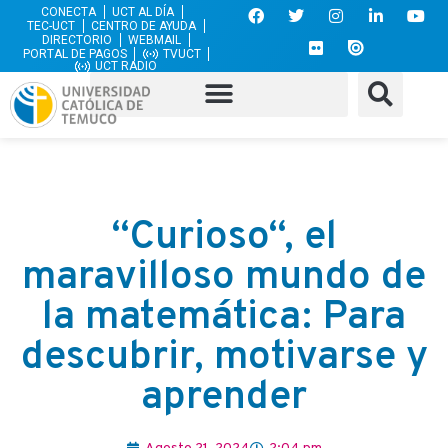
CONECTA
UCT AL DÍA
TEC-UCT
CENTRO DE AYUDA
DIRECTORIO
WEBMAIL
PORTAL DE PAGOS
TVUCT
UCT RADIO
“Curioso“, el
maravilloso mundo de
la matemática: Para
descubrir, motivarse y
aprender