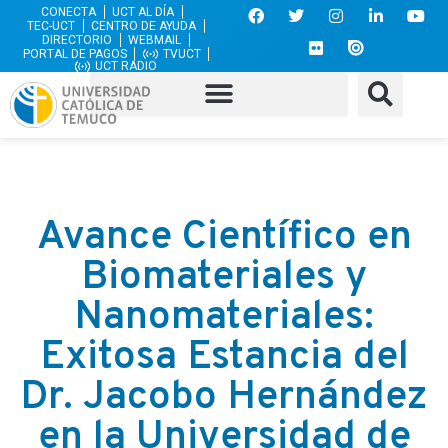
CONECTA
UCT AL DÍA
TEC-UCT
CENTRO DE AYUDA
DIRECTORIO
WEBMAIL
PORTAL DE PAGOS
TVUCT
UCT RADIO
Avance Científico en
Biomateriales y
Nanomateriales:
Exitosa Estancia del
Dr. Jacobo Hernández
en la Universidad de