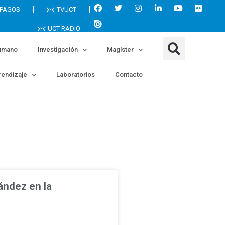
 PAGOS
TVUCT
UCT RADIO
umano
Investigación
Magíster
endizaje
Laboratorios
Contacto
ández en la