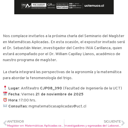
Nos complace invitarlos a la próxima charla del Seminario del Magíster
en Matemáticas Aplicadas. En esta ocasión, el expositor invitado será
el Dr. Sebastián Meier, investigador del Centro INIA Carillanca, quien
estará acompañado por el Dr. William Capillay Llanos, académico de
nuestro programa de magíster.
La charla integrará las perspectivas de la agronomía y la matemática
para abordar la fenomenología del trigo.
Lugar:
Anfiteatro
CJP08_390
(Facultad de Ingeniería de la UCT)
Fecha:
Viernes
21 de noviembre de 2025
Hora:
17:00 hrs.
Consultas:
mgmatematicasaplicadas@uct.cl
ANTERIOR
SIGUIENTE
Magíster en Matemáticas Aplicadas celebra el seminario inaugural de su séptima versión
Investigadores y egresadas del Laboratorio de Biofísica y Biomateriales destacan en el VIII Congreso Nacional de Nanotecnología