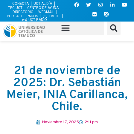
CONECTA
UCT AL DÍA
TEC-UCT
CENTRO DE AYUDA
DIRECTORIO
WEBMAIL
PORTAL DE PAGOS
TVUCT
UCT RADIO
21 de noviembre de
2025: Dr. Sebastián
Meier, INIA Carillanca,
Chile.
Noviembre 17, 2025
2:11 pm