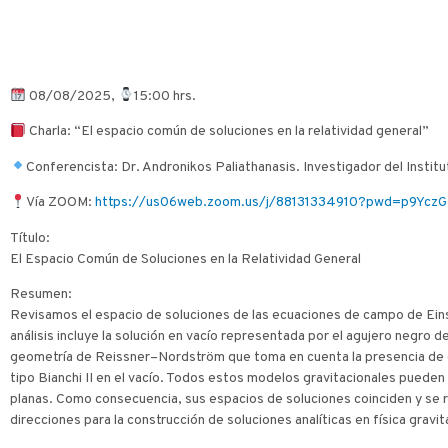
08/08/2025,
15:00 hrs.
Charla: “El espacio común de soluciones en la relatividad general”
Conferencista: Dr. Andronikos Paliathanasis. Investigador del Instit
Vía ZOOM:
https://us06web.zoom.us/j/88131334910?pwd=p9Y
Título:
El Espacio Común de Soluciones en la Relatividad General
Resumen:
Revisamos el espacio de soluciones de las ecuaciones de campo de Eins
análisis incluye la solución en vacío representada por el agujero negro
geometría de Reissner–Nordström que toma en cuenta la presencia de c
tipo Bianchi II en el vacío. Todos estos modelos gravitacionales pued
planas. Como consecuencia, sus espacios de soluciones coinciden y se r
direcciones para la construcción de soluciones analíticas en física gravi