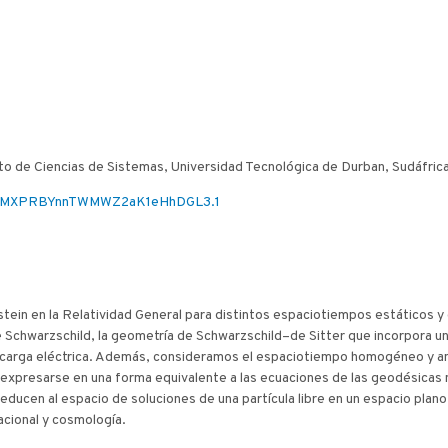
uto de Ciencias de Sistemas, Universidad Tecnológica de Durban, Sudáfrica
czGMXPRBYnnTWMWZ2aK1eHhDGL3.1
tein en la Relatividad General para distintos espaciotiempos estáticos 
 de Schwarzschild, la geometría de Schwarzschild–de Sitter que incorpora u
arga eléctrica. Además, consideramos el espaciotiempo homogéneo y ani
en expresarse en una forma equivalente a las ecuaciones de las geodésic
educen al espacio de soluciones de una partícula libre en un espacio plan
tacional y cosmología.