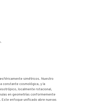
.
y esféricamente simétricos. Nuestro
na constante cosmológica, y la
sotrópico, localmente rotacional,
as nulas en geometrías conformemente
o. Este enfoque unificado abre nuevas