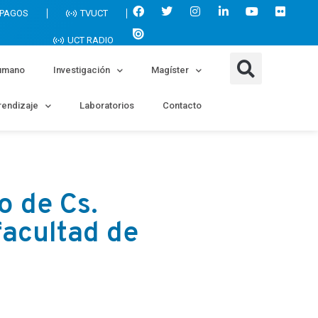
 PAGOS
TVUCT
UCT RADIO
umano
Investigación
Magíster
endizaje
Laboratorios
Contacto
o de Cs.
facultad de