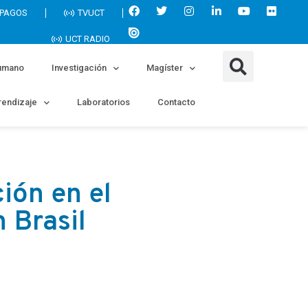
 PAGOS
TVUCT
UCT RADIO
umano
Investigación
Magíster
endizaje
Laboratorios
Contacto
ión en el
 Brasil