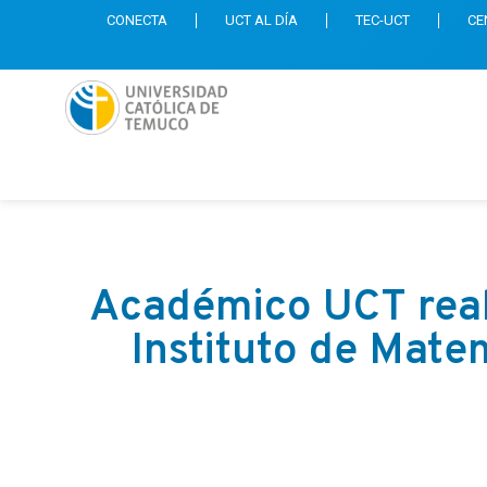
CONECTA
UCT AL DÍA
TEC-UCT
CE
Académico UCT reali
Instituto de Mate