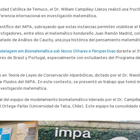
idad Católica de Temuco, el Dr. William Campillay-Llanos realizó una fruct
ferencia internacional en investigación matemática.
ientífico del IMPA, subrayando que estas instancias permiten visibilizar el
vestigadores, entre ellos el matemático hondureño Juan Ramón Madrid, c
 tratado de Análisis de Cauchy, una joya histórica del pensamiento matemát
delagem em Biomatemática sob Novos Olhares e Perspectivas
durante el 3
dores de Brasil y Portugal, especialmente con estudiantes del Programa 
do en
Teoría de Leyes de Conservación Hiperbólicas
, dictado por el Dr. Wand
 de Fluidos del IMPA. En este contexto, se presentó un trabajo que tomó 
investigación matemática.
nal del equipo de modelamiento biomatemático liderado por el Dr. Campilla
l Ortega-Farías (Universidad de Talca, Chile). Este equipo ha consolidado u