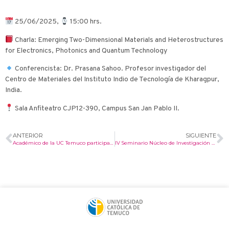
25/06/2025,
15:00 hrs.
Charla: Emerging Two-Dimensional Materials and Heterostructures
for Electronics, Photonics and Quantum Technology
Conferencista: Dr. Prasana Sahoo. Profesor investigador del
Centro de Materiales del Instituto Indio de Tecnología de Kharagpur,
India.
Sala Anfiteatro CJP12-390, Campus San Jan Pablo II.
ANTERIOR
SIGUIENTE
Académico de la UC Temuco participa como Investigador Asociado en el nuevo Centro Internacional de Investigación en Materiales Cuánticos e Inteligentes (CRISQuaM)
IV Seminario Núcleo de Investigación BioMA: Línea Materiales Avanzados “Explorando la interfase entre estructura, propiedad y aplicación”