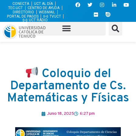
CONECTA
UCT AL DÍA
TEC-UCT
CENTRO DE AYUDA
DIRECTORIO
WEBMAIL
PORTAL DE PAGOS
TVUCT
UCT RADIO
Coloquio del
Departamento de Cs.
Matemáticas y Físicas
Junio 18, 2025
6:27 pm