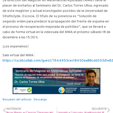
La dirección del Magíster en Matemáticas Aplicadas (MMA) tiene el
placer de invitarlos al Seminario del Dr. Carlos Torres Ulloa, egresado
de este magíster y actual investigador postdoc de la Universidad de
Strathclyde, Escocia. El título de su ponencia es “Solución de
segundo orden para predecir la propagación del frente de espuma en
el proceso de recuperación mejorada de petróleo”, que se llevará a
cabo de forma virtual en la videosala del MMA el próximo sábado 18 de
diciembre a las 15:30 h.
¡Los esperamos!
Sala virtual del MMA:
https://ca.bbcollab.com/guest/7644953cec18450ea88cdd553d1e8
Resumen del artículo
Descarga
ANTERIOR
SIGUIENTE
No es Magia, es Ciencia! Docentes del Departamento organizan actividad demostrativa
Llamado a Concurso- Académico(a) Matemáticas