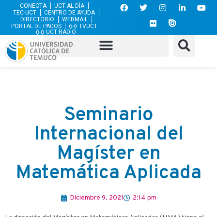
CONECTA
UCT AL DÍA
TEC-UCT
CENTRO DE AYUDA
DIRECTORIO
WEBMAIL
PORTAL DE PAGOS
TVUCT
UCT RADIO
Seminario
Internacional del
Magíster en
Matemática Aplicada
Diciembre 9, 2021
2:14 pm