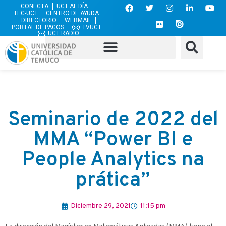
CONECTA
UCT AL DÍA
TEC-UCT
CENTRO DE AYUDA
DIRECTORIO
WEBMAIL
PORTAL DE PAGOS
TVUCT
UCT RADIO
Seminario de 2022 del
MMA “Power BI e
People Analytics na
prática”
Diciembre 29, 2021
11:15 pm