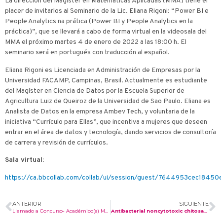
La dirección del Magíster en Matemáticas Aplicadas (MMA) tiene el
placer de invitarlos al Seminario de la Lic. Eliana Rigoni: “Power BI e
People Analytics na prática (Power BI y People Analytics en la
práctica)”, que se llevará a cabo de forma virtual en la videosala del
MMA el próximo martes 4 de enero de 2022 a las 18:00 h. El
seminario será en portugués con traducción al español.
Eliana Rigoni es Licenciada en Administración de Empresas por la
Universidad FACAMP, Campinas, Brasil. Actualmente es estudiante
del Magíster en Ciencia de Datos por la Escuela Superior de
Agricultura Luiz de Queiroz de la Universidad de Sao Paulo. Eliana es
Analista de Datos en la empresa Ambev Tech, y voluntaria de la
iniciativa “Currículo para Ellas”, que incentiva a mujeres que deseen
entrar en el área de datos y tecnología, dando servicios de consultoría
de carrera y revisión de currículos.
Sala virtual:
https://ca.bbcollab.com/collab/ui/session/guest/7644953cec184
ANTERIOR
SIGUIENTE
Llamado a Concurso- Académico(a) Matemáticas
Antibacterial noncytotoxic chitosan coatings on polytetrafluoroethylene films by plasma grafting for medical device applications. (2022).