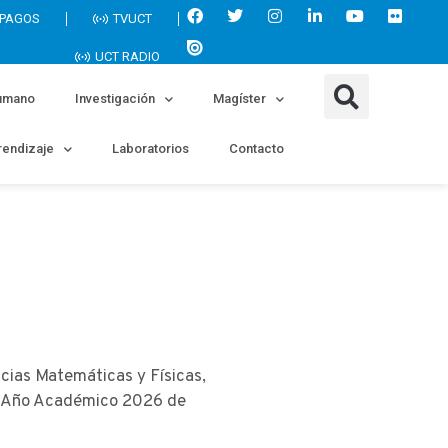
 PAGOS
TVUCT
UCT RADIO
umano
Investigación
Magíster
endizaje
Laboratorios
Contacto
cias Matemáticas y Físicas,
el Año Académico 2026 de