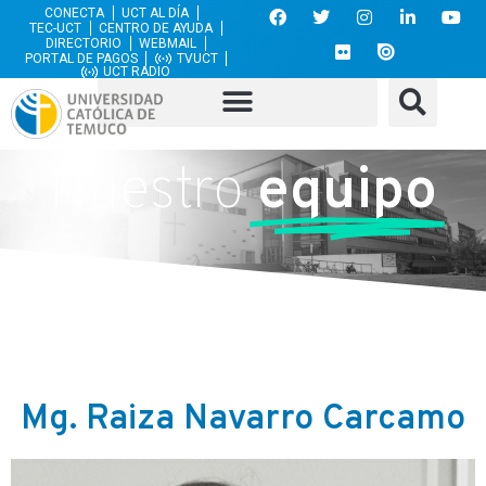
CONECTA
UCT AL DÍA
TEC-UCT
CENTRO DE AYUDA
DIRECTORIO
WEBMAIL
PORTAL DE PAGOS
TVUCT
UCT RADIO
Nuestro
equipo
Mg. Raiza Navarro Carcamo