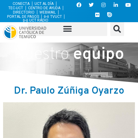
CONECTA
UCT AL DÍA
TEC-UCT
CENTRO DE AYUDA
DIRECTORIO
WEBMAIL
PORTAL DE PAGOS
TVUCT
UCT RADIO
Nuestro
equipo
Dr. Paulo Zúñiga Oyarzo