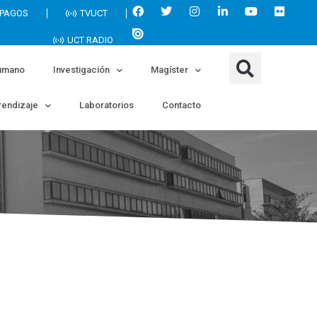
 PAGOS
TVUCT
UCT RADIO
umano
Investigación
Magíster
endizaje
Laboratorios
Contacto