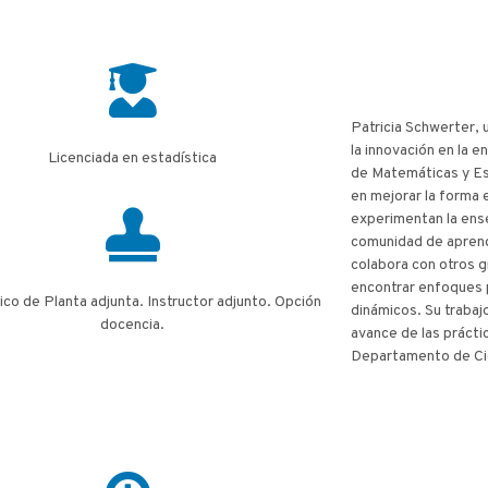
Patricia Schwerter, 
la innovación en la 
Licenciada en estadística
de Matemáticas y Est
en mejorar la forma 
experimentan la ense
comunidad de apren
colabora con otros g
encontrar enfoques 
o de Planta adjunta. Instructor adjunto. Opción
dinámicos. Su trabajo
docencia.
avance de las prácti
Departamento de Cie