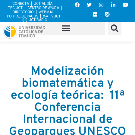
CONECTA
UCT AL DÍA
TEC-UCT
CENTRO DE AYUDA
DIRECTORIO
WEBMAIL
PORTAL DE PAGOS
TVUCT
UCT RADIO
Modelización
biomatemática y
ecología teórica: 11ª
Conferencia
Internacional de
Geoparques UNESCO