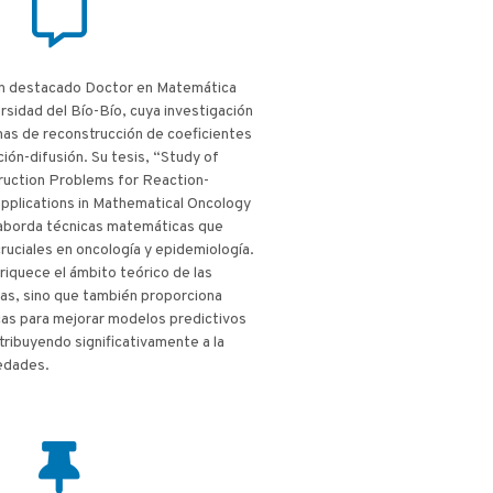
un destacado Doctor en Matemática
ersidad del Bío-Bío, cuya investigación
mas de reconstrucción de coeficientes
ión-difusión. Su tesis, “Study of
ruction Problems for Reaction-
Applications in Mathematical Oncology
aborda técnicas matemáticas que
cruciales en oncología y epidemiología.
nriquece el ámbito teórico de las
as, sino que también proporciona
cas para mejorar modelos predictivos
tribuyendo significativamente a la
edades.