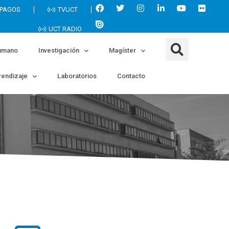
 PAGOS
TVUCT
UCT RADIO
umano
Investigación
Magíster
endizaje
Laboratorios
Contacto