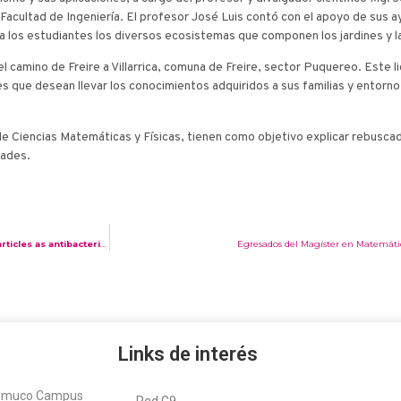
acultad de Ingeniería. El profesor José Luis contó con el apoyo de sus 
 a los estudiantes los diversos ecosistemas que componen los jardines y
del camino de Freire a Villarrica, comuna de Freire, sector Puquereo. Este
nes que desean llevar los conocimientos adquiridos a sus familias y entorn
e Ciencias Matemáticas y Físicas, tienen como objetivo explicar rebusca
dades.
Composite thin films of nanoporous silicon/green synthesized silver nanoparticles as antibacterial surface.
(2022). Recio-Sánchez, G.; Segura, A.; Benito-Gómez, N.; L
Egresados del Magíster en Matemática
Links de interés
Temuco Campus