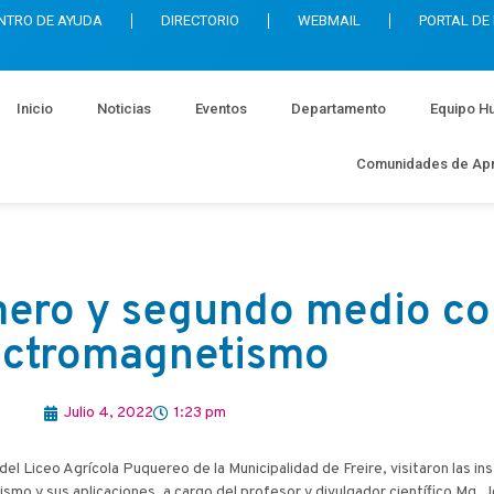
NTRO DE AYUDA
DIRECTORIO
WEBMAIL
PORTAL DE
Inicio
Noticias
Eventos
Departamento
Equipo H
Comunidades de Apr
mero y segundo medio co
ectromagnetismo
Julio 4, 2022
1:23 pm
el Liceo Agrícola Puquereo de la Municipalidad de Freire, visitaron las i
smo y sus aplicaciones, a cargo del profesor y divulgador científico Mg. 