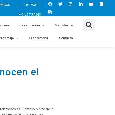
 PAGOS
TVUCT
UCT RADIO
umano
Investigación
Magíster
endizaje
Laboratorios
Contacto
nocen el
nstalaciones del Campus Norte de la
José Luis Barahona, quien es