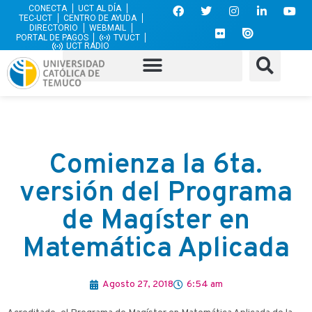
CONECTA
UCT AL DÍA
TEC-UCT
CENTRO DE AYUDA
DIRECTORIO
WEBMAIL
PORTAL DE PAGOS
TVUCT
UCT RADIO
Comienza la 6ta.
versión del Programa
de Magíster en
Matemática Aplicada
Agosto 27, 2018
6:54 am