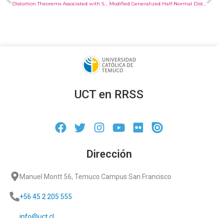
Distortion Theorems Associated with Schwarzian Derivative for Harmonic Mappings / Agosto 2018 / Osvaldo Venegas, Rodrigo Hernández
Modified Generalized Half-Normal Distribution with Application to Lifetimes / Septiembre 2018 / Neveka M. Olmos, Osvaldo Venegas
UCT en RRSS
Dirección
Manuel Montt 56, Temuco Campus San Francisco
+56 45 2 205 555
info@uct.cl