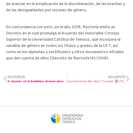
de avanzar en la erradicación de la discriminación, de las brechas y
de las desigualdades por razones de género.
En concordancia con esto, en el año 2018, Rectoría emite un
Decreto en el cual promulga el Acuerdo del Honorable Consejo
Superior de la Universidad Católica de Temuco, que incorpora la
variable de género en todos los títulos y grados de la UCT, así
como en los diplomas y certificados y otros documentos oficiales
que den cuenta de ellos (Decreto de Rectoría 161/2018).
ANTERIOR
SIGUIENTE
A cluster of N-bubbles driven along a channel at high imposed driving pressure: film orientations and bubble pressures.
Lanzamiento del libro “Curioso”
El maravilloso Mundo de la Matemática