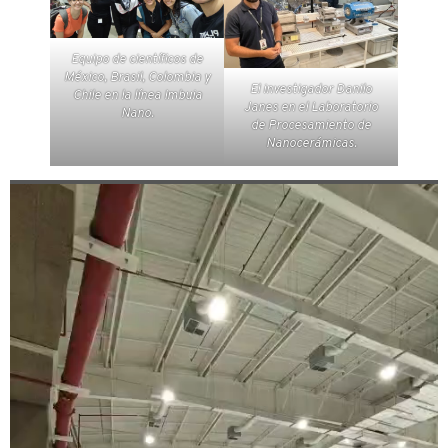
Equipo de científicos de
México, Brasil, Colombia y
El investigador Danilo
Chile en la línea Imbuia
Janes en el Laboratorio
Nano.
de Procesamiento de
Nanocerámicas.