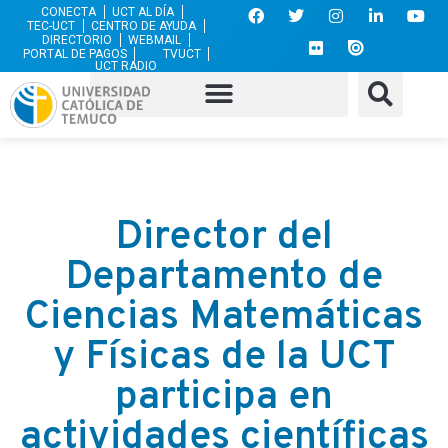
CONECTA
UCT AL DÍA
TEC-UCT
CENTRO DE AYUDA
DIRECTORIO
WEBMAIL
PORTAL DE PAGOS
TVUCT
UCT RADIO
Director del
Departamento de
Ciencias Matemáticas
y Físicas de la UCT
participa en
actividades científicas