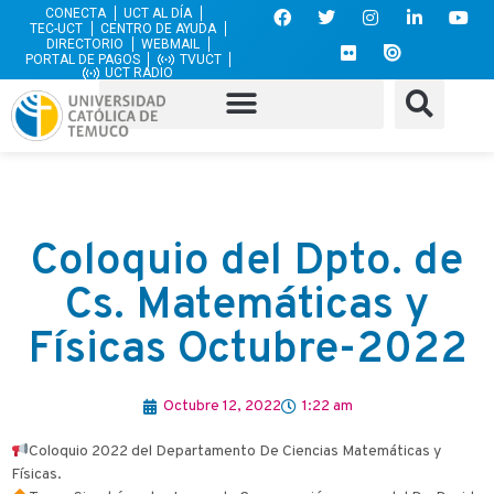
CONECTA
UCT AL DÍA
TEC-UCT
CENTRO DE AYUDA
DIRECTORIO
WEBMAIL
PORTAL DE PAGOS
TVUCT
UCT RADIO
Coloquio del Dpto. de
Cs. Matemáticas y
Físicas Octubre-2022
Octubre 12, 2022
1:22 am
​Coloquio 2022 del Departamento De Ciencias Matemáticas y
Físicas.