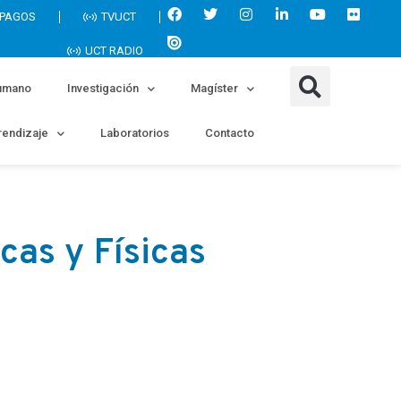
 PAGOS
TVUCT
UCT RADIO
umano
Investigación
Magíster
endizaje
Laboratorios
Contacto
cas y Físicas