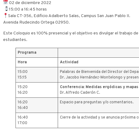
02 de diciembre 2022
​ ​
​15:00 a 16:45 horas
Sala CT-356, Edificio Adalberto Salas, Campus San Juan Pablo II.
Avenida Rudecindo Ortega 02950.
Este Coloquio es 100% presencial y el objetivo es divulgar el trabajo d
estudiantes.
Programa
Hora
Actividad
15:00
Palabras de Bienvenida del Director del De
15:15
Dr. Jacobo Hernández-Montelongo y present
15:20
Conferencia: Medidas ergódicas y mapas c
16:20
Dr. Alfredo Caderón C.
16:20
Espacio para preguntas y/o comentarios.
16:40
16:40
Cierre de la actividad y se anuncia próxima 
17:00