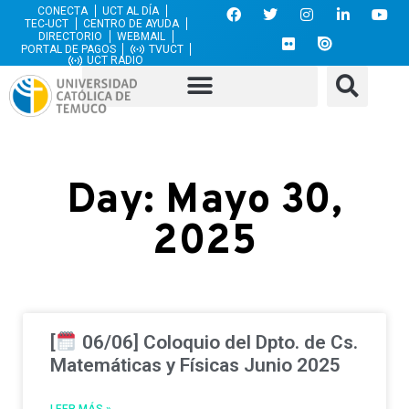
CONECTA
UCT AL DÍA
TEC-UCT
CENTRO DE AYUDA
DIRECTORIO
WEBMAIL
PORTAL DE PAGOS
TVUCT
UCT RADIO
Day: Mayo 30,
2025
[
06/06] Coloquio del Dpto. de Cs.
Matemáticas y Físicas Junio 2025