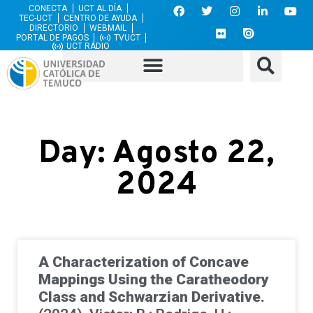
CONECTA
UCT AL DÍA
TEC-UCT
CENTRO DE AYUDA
DIRECTORIO
WEBMAIL
PORTAL DE PAGOS
TVUCT
UCT RADIO
Day: Agosto 22,
2024
A Characterization of Concave
Mappings Using the Caratheodory
Class and Schwarzian Derivative.