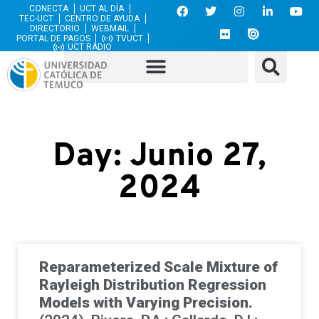
CONECTA
UCT AL DÍA
TEC-UCT
CENTRO DE AYUDA
DIRECTORIO
WEBMAIL
PORTAL DE PAGOS
TVUCT
UCT RADIO
Day: Junio 27,
2024
Reparameterized Scale Mixture of
Rayleigh Distribution Regression
Models with Varying Precision.