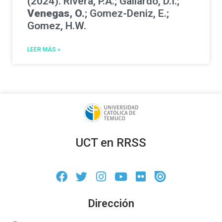
(2024). Rivera, P.A.; Gallardo, D.I.;
Venegas, O.
; Gomez-Deniz, E.;
Gomez, H.W.
LEER MÁS »
UCT en RRSS
Dirección