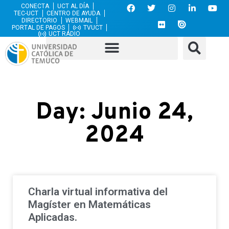
CONECTA
UCT AL DÍA
TEC-UCT
CENTRO DE AYUDA
DIRECTORIO
WEBMAIL
PORTAL DE PAGOS
TVUCT
UCT RADIO
Day: Junio 24,
2024
Charla virtual informativa del
Magíster en Matemáticas
Aplicadas.