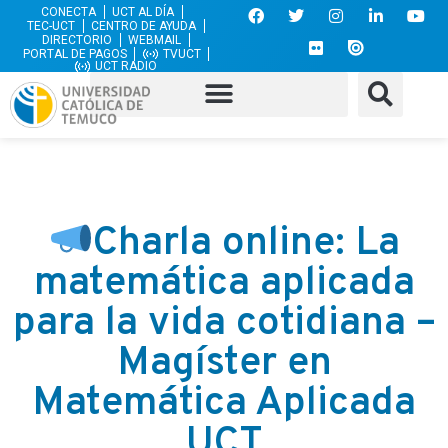
CONECTA
UCT AL DÍA
TEC-UCT
CENTRO DE AYUDA
DIRECTORIO
WEBMAIL
PORTAL DE PAGOS
TVUCT
UCT RADIO
Charla online: La
matemática aplicada
para la vida cotidiana –
Magíster en
Matemática Aplicada
UCT