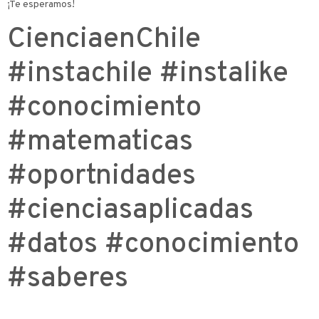
¡Te esperamos!
CienciaenChile
#instachile #instalike
#conocimiento
#matematicas
#oportnidades
#cienciasaplicadas
#datos #conocimiento
#saberes